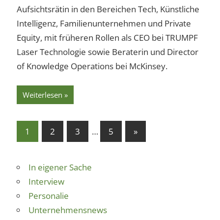
Aufsichtsrätin in den Bereichen Tech, Künstliche
Intelligenz, Familienunternehmen und Private
Equity, mit früheren Rollen als CEO bei TRUMPF
Laser Technologie sowie Beraterin und Director
of Knowledge Operations bei McKinsey.
Weiterlesen
Seitennummerierung
Nächste
1
2
3
…
5
»
Beiträge
der
Beiträge
In eigener Sache
Interview
Personalie
Unternehmensnews