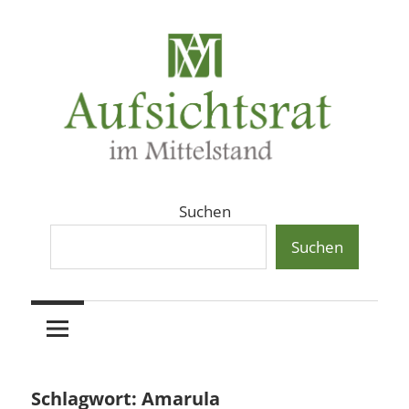
Zum
Inhalt
springen
Aufsichtsräte
Aufsichtsrat
Suchen
und
Beiräte
Suchen
und
in
Beirat
mittelständischen
Familienunternehmen,
im
Aktiengesellschaften
und
Mittelstand
Schlagwort:
Amarula
Private