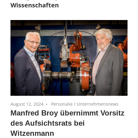
Wissenschaften
Equity-
(AiM)
Portfoliounternehmen
August 12, 2024
Personalie
/
Unternehmensnews
Manfred Broy übernimmt Vorsitz
des Aufsichtsrats bei
Witzenmann