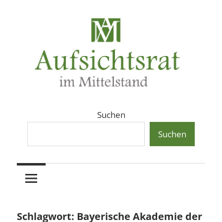
Zum
Inhalt
springen
Aufsichtsräte
Aufsichtsrat
Suchen
und
Beiräte
Suchen
und
in
Beirat
mittelständischen
Familienunternehmen,
im
Aktiengesellschaften
und
Mittelstand
Schlagwort:
Bayerische Akademie der
Private