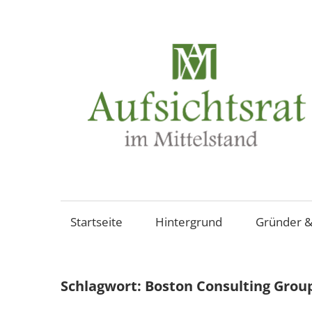
Zum
Inhalt
springen
Aufsichtsräte
und
Beiräte
Startseite
Hintergrund
Gründer &
in
mittelständischen
Familienunternehmen,
Schlagwort:
Boston Consulting Grou
Aktiengesellschaften