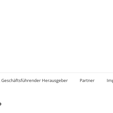
Aufsichtsrat
und
Beirat
im
 Geschäftsführender Herausgeber
Partner
Im
Mittelstand
(AiM)
p