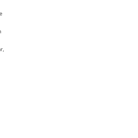
e
n
r,