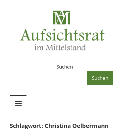
Zum
Inhalt
springen
Aufsichtsräte
Aufsichtsrat
Suchen
und
Beiräte
Suchen
und
in
Beirat
mittelständischen
Familienunternehmen,
im
Aktiengesellschaften
und
Mittelstand
Schlagwort:
Christina Oelbermann
Private