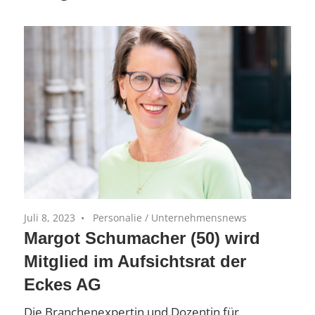
Equity-
(AiM)
Portfoliounternehmen
Juli 8, 2023
Personalie
/
Unternehmensnews
Margot Schumacher (50) wird
Mitglied im Aufsichtsrat der
Eckes AG
Die Branchenexpertin und Dozentin für