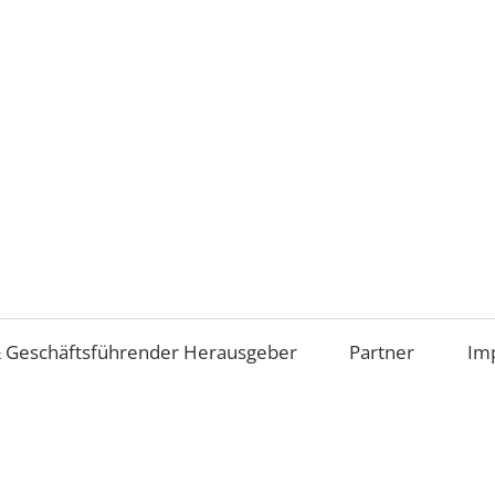
Aufsichtsrat
und
Beirat
im
 Geschäftsführender Herausgeber
Partner
Im
Mittelstand
(AiM)