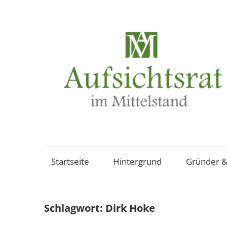
Zum
Inhalt
springen
Aufsichtsräte
und
Beiräte
Startseite
Hintergrund
Gründer &
in
mittelständischen
Familienunternehmen,
Schlagwort:
Dirk Hoke
Aktiengesellschaften