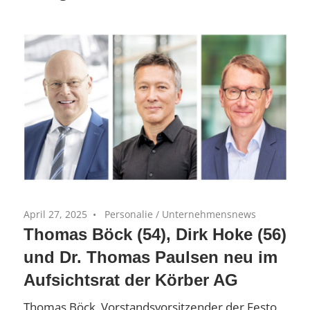
Equity-
(AiM)
Portfoliounternehmen
April 27, 2025
Personalie
/
Unternehmensnews
Thomas Böck (54), Dirk Hoke (56)
und Dr. Thomas Paulsen neu im
Aufsichtsrat der Körber AG
Thomas Böck, Vorstandsvorsitzender der Festo