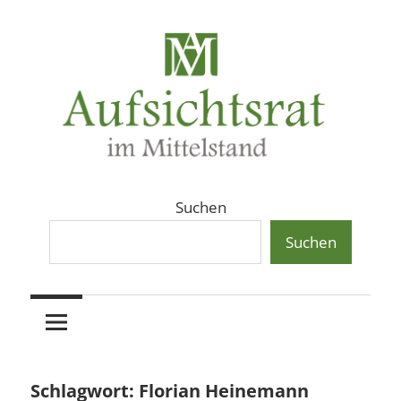
Zum
Inhalt
springen
Aufsichtsräte
Aufsichtsrat
Suchen
und
Beiräte
Suchen
und
in
Beirat
mittelständischen
Familienunternehmen,
im
Aktiengesellschaften
und
Mittelstand
Schlagwort:
Florian Heinemann
Private