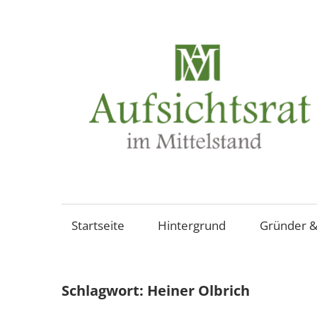
Zum
Inhalt
springen
Aufsichtsräte
und
Beiräte
Startseite
Hintergrund
Gründer &
in
mittelständischen
Familienunternehmen,
Schlagwort:
Heiner Olbrich
Aktiengesellschaften