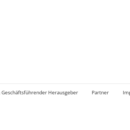
Aufsichtsrat
und
Beirat
im
 Geschäftsführender Herausgeber
Partner
Im
Mittelstand
(AiM)