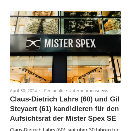
Equity-
(AiM)
Portfoliounternehmen
April 30, 2024
Personalie
/
Unternehmensnews
Claus-Dietrich Lahrs (60) und Gil
Steyaert (61) kandidieren für den
Aufsichtsrat der Mister Spex SE
Claus-Dietrich Lahrs (60), seit über 30 Jahren für