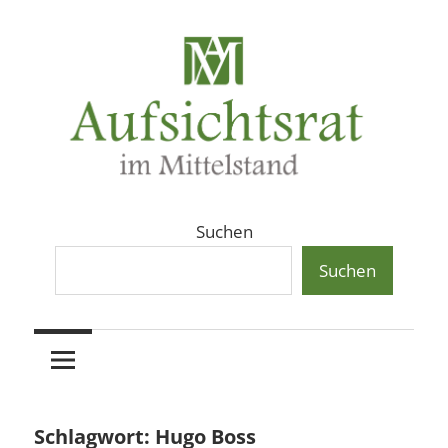
Zum
Inhalt
springen
Aufsichtsräte
Aufsichtsrat
Suchen
und
Beiräte
Suchen
und
in
Beirat
mittelständischen
Familienunternehmen,
im
Aktiengesellschaften
und
Mittelstand
Schlagwort:
Hugo Boss
Private