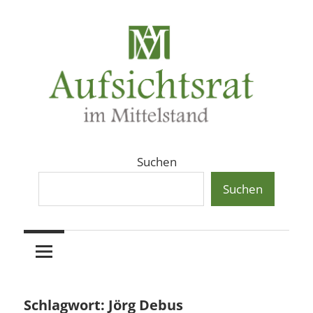
Zum
Inhalt
springen
Aufsichtsräte
Aufsichtsrat
Suchen
und
Beiräte
Suchen
und
in
Beirat
mittelständischen
Familienunternehmen,
im
Aktiengesellschaften
und
Mittelstand
Schlagwort:
Jörg Debus
Private