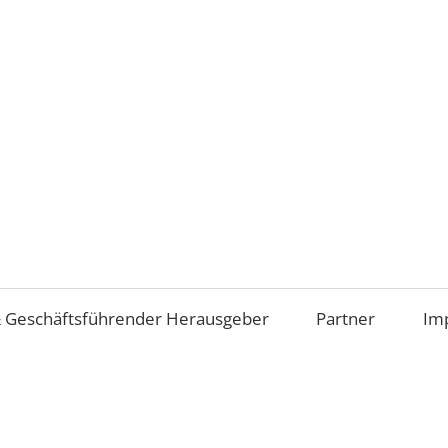
Aufsichtsrat
und
Beirat
im
 Geschäftsführender Herausgeber
Partner
Im
Mittelstand
(AiM)