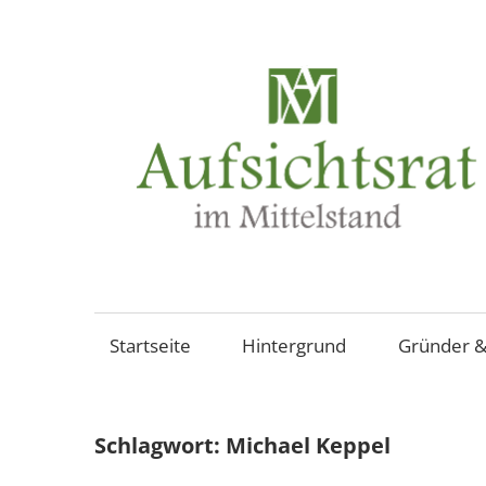
Zum
Inhalt
springen
Aufsichtsräte
und
Beiräte
Startseite
Hintergrund
Gründer &
in
mittelständischen
Familienunternehmen,
Schlagwort:
Michael Keppel
Aktiengesellschaften