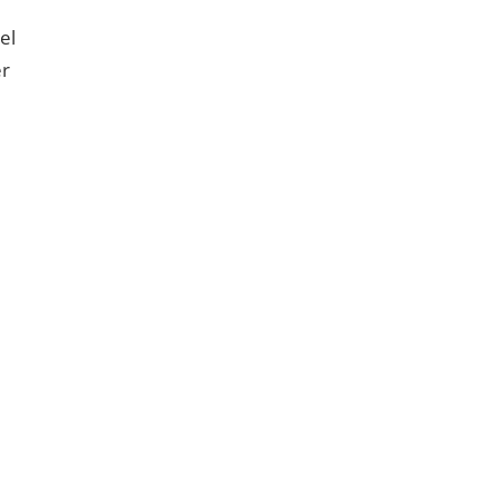
el
er