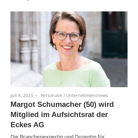
Equity-
(AiM)
Portfoliounternehmen
Juli 8, 2023
Personalie
/
Unternehmensnews
Margot Schumacher (50) wird
Mitglied im Aufsichtsrat der
Eckes AG
Die Branchenexpertin und Dozentin für