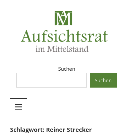
Zum
Inhalt
springen
Aufsichtsräte
Aufsichtsrat
Suchen
und
Beiräte
Suchen
und
in
Beirat
mittelständischen
Familienunternehmen,
im
Aktiengesellschaften
und
Mittelstand
Schlagwort:
Reiner Strecker
Private