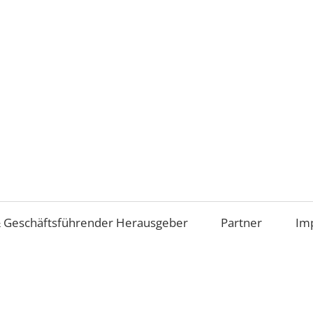
Aufsichtsrat
und
Beirat
im
 Geschäftsführender Herausgeber
Partner
Im
Mittelstand
(AiM)