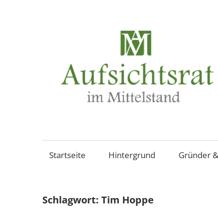
Zum
Inhalt
springen
Aufsichtsräte
und
Beiräte
Startseite
Hintergrund
Gründer &
in
mittelständischen
Familienunternehmen,
Schlagwort:
Tim Hoppe
Aktiengesellschaften