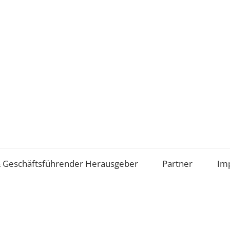
Aufsichtsrat
und
Beirat
im
 Geschäftsführender Herausgeber
Partner
Im
Mittelstand
(AiM)