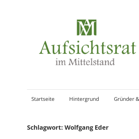
Zum
Inhalt
springen
Aufsichtsräte
und
Beiräte
Startseite
Hintergrund
Gründer &
in
mittelständischen
Familienunternehmen,
Schlagwort:
Wolfgang Eder
Aktiengesellschaften