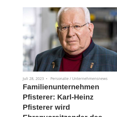
und
Private
Equity-
Portfoliounternehmen
Juli 28, 2023
Personalie
/
Unternehmensnews
Familienunternehmen
Pfisterer: Karl-Heinz
Pfisterer wird