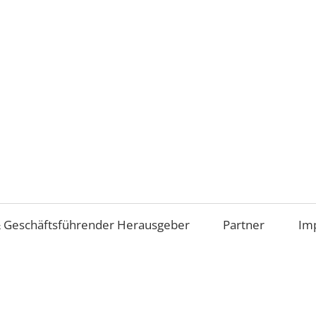
Aufsichtsrat
und
Beirat
im
 Geschäftsführender Herausgeber
Partner
Im
Mittelstand
(AiM)