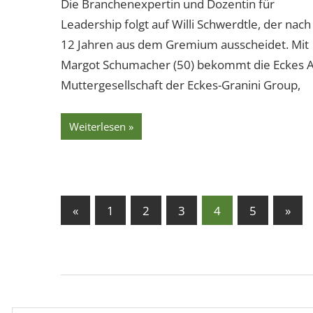
Die Branchenexpertin und Dozentin für
Leadership folgt auf Willi Schwerdtle, der nach
12 Jahren aus dem Gremium ausscheidet. Mit
Margot Schumacher (50) bekommt die Eckes 
Muttergesellschaft der Eckes-Granini Group,
Weiterlesen
Seitennummerierung
Vorherige
Näch
«
1
2
3
4
5
»
Beiträge
Beit
der
Beiträge