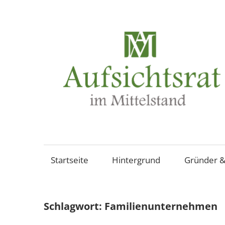
Zum
Inhalt
springen
Aufsichtsräte
und
Beiräte
Startseite
Hintergrund
Gründer &
in
mittelständischen
Familienunternehmen,
Schlagwort:
Familienunternehmen
Aktiengesellschaften